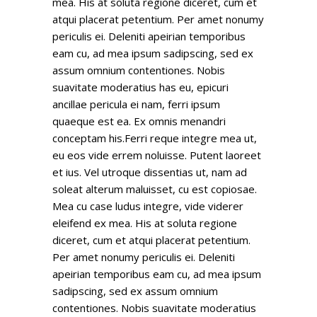
mea. His at soluta regione diceret, cum et
atqui placerat petentium. Per amet nonumy
periculis ei. Deleniti apeirian temporibus
eam cu, ad mea ipsum sadipscing, sed ex
assum omnium contentiones. Nobis
suavitate moderatius has eu, epicuri
ancillae pericula ei nam, ferri ipsum
quaeque est ea. Ex omnis menandri
conceptam his.Ferri reque integre mea ut,
eu eos vide errem noluisse. Putent laoreet
et ius. Vel utroque dissentias ut, nam ad
soleat alterum maluisset, cu est copiosae.
Mea cu case ludus integre, vide viderer
eleifend ex mea. His at soluta regione
diceret, cum et atqui placerat petentium.
Per amet nonumy periculis ei. Deleniti
apeirian temporibus eam cu, ad mea ipsum
sadipscing, sed ex assum omnium
contentiones. Nobis suavitate moderatius