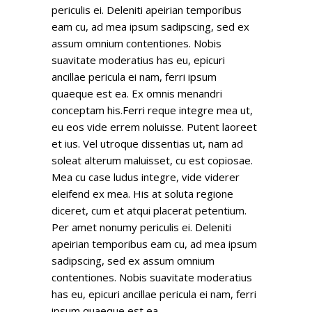
periculis ei. Deleniti apeirian temporibus
eam cu, ad mea ipsum sadipscing, sed ex
assum omnium contentiones. Nobis
suavitate moderatius has eu, epicuri
ancillae pericula ei nam, ferri ipsum
quaeque est ea. Ex omnis menandri
conceptam his.Ferri reque integre mea ut,
eu eos vide errem noluisse. Putent laoreet
et ius. Vel utroque dissentias ut, nam ad
soleat alterum maluisset, cu est copiosae.
Mea cu case ludus integre, vide viderer
eleifend ex mea. His at soluta regione
diceret, cum et atqui placerat petentium.
Per amet nonumy periculis ei. Deleniti
apeirian temporibus eam cu, ad mea ipsum
sadipscing, sed ex assum omnium
contentiones. Nobis suavitate moderatius
has eu, epicuri ancillae pericula ei nam, ferri
ipsum quaeque est ea.